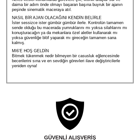
daima bir adım önde olmayı başaran başına buyruk bir ajanın
peşinde sinematik maceraya atıl.
NASIL BİR AJAN OLACAĞINI KENDİN BELİRLE
İster sessizce ister gümbür gümbür ilerle. Kontrolün tamamen
sende olduğu bu macerada yumruklarını mı yoksa silahlarını mı
konuşturacağın ya da mekanlara özel aletler kullanarak mı
yoksa güvenliğe blöf yaparak mı gireceğin tamamen sana
kalmış.
MI6’E HOŞ GELDİN
Bitmek tükenmek nedir bilmeyen bir casusluk eğlencesinde
becerilerini sına ve en sevdiğin görevleri ilave değiştiricilerle
yeniden oyna!
GÜVENLI ALIŞVERIŞ