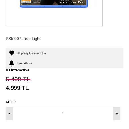
PS5 007 First Light
Alışveriş Listeme Ekle
Fiyat Alarmı
IO Interactive
5.499
TL
4.999
TL
ADET: