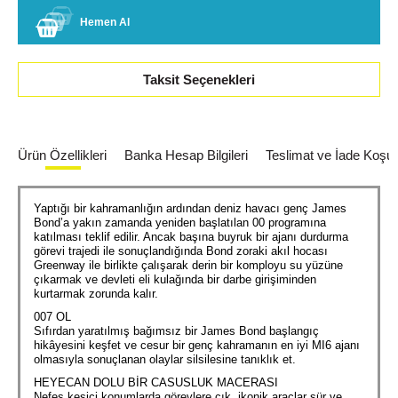
Hemen Al
Taksit Seçenekleri
Ürün Özellikleri
Banka Hesap Bilgileri
Teslimat ve İade Koşull
Yaptığı bir kahramanlığın ardından deniz havacı genç James
Bond’a yakın zamanda yeniden başlatılan 00 programına
katılması teklif edilir. Ancak başına buyruk bir ajanı durdurma
görevi trajedi ile sonuçlandığında Bond zoraki akıl hocası
Greenway ile birlikte çalışarak derin bir komployu su yüzüne
çıkarmak ve devleti eli kulağında bir darbe girişiminden
kurtarmak zorunda kalır.
007 OL
Sıfırdan yaratılmış bağımsız bir James Bond başlangıç
hikâyesini keşfet ve cesur bir genç kahramanın en iyi MI6 ajanı
olmasıyla sonuçlanan olaylar silsilesine tanıklık et.
HEYECAN DOLU BİR CASUSLUK MACERASI
Nefes kesici konumlarda görevlere çık, ikonik araçlar sür ve