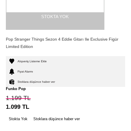
STOKTA YOK
Pop Stranger Things Sezon 4 Eddie Gitarı Ile Exclusive Figür
Limited Edition
Alışveriş Listeme Ekle
Fiyat Alarmı
Stoklara düşünce haber ver
Funko Pop
1.199
TL
1.099
TL
Stokta Yok
Stoklara düşünce haber ver