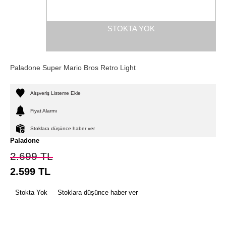
STOKTA YOK
Paladone Super Mario Bros Retro Light
Alışveriş Listeme Ekle
Fiyat Alarmı
Stoklara düşünce haber ver
Paladone
2.699
TL
2.599
TL
Stokta Yok
Stoklara düşünce haber ver