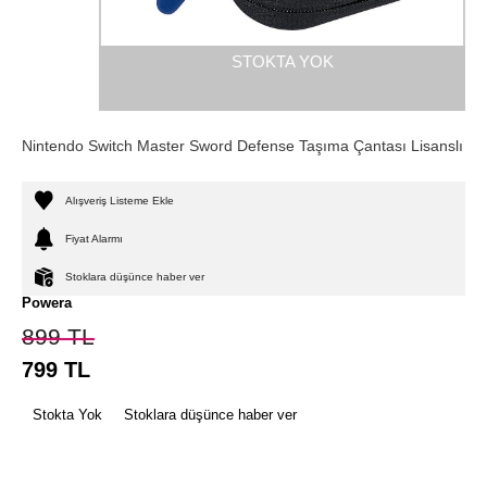
STOKTA YOK
Nintendo Switch Master Sword Defense Taşıma Çantası Lisanslı
Alışveriş Listeme Ekle
Fiyat Alarmı
Stoklara düşünce haber ver
Powera
899
TL
799
TL
Stokta Yok
Stoklara düşünce haber ver