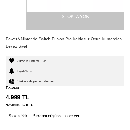
STOKTA YOK
PowerA Nintendo Switch Fusion Pro Kablosuz Oyun Kumandası
Beyaz Siyah
Alışveriş Listeme Ekle
Fiyat Alarmı
Stoklara düşünce haber ver
Powera
4.999
TL
Havale ile :
4.749
TL
Stokta Yok
Stoklara düşünce haber ver