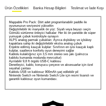
Ürün Özellikleri
Banka Hesap Bilgileri
Teslimat ve İade Koşull
Mappable Pro Pack: Dört adet programlanabilir paddle ile
oyununuzun seviyesini yükseltin
Değiştirilebilir iki manyetik ön yüz: Siyah veya beyazı seçin
Gömülü sürtünme önleyici halkalar: Her iki ön panelde de süper
yumuşak çubuk kontrolüyle oynayın
ALPS analog parmak çubukları: Ayrıca dışbükey ve içbükey
kapaklara sahip iki değiştirilebilir ekstra analog çubuk
Enjekte edilmiş kauçuk kulplar: Sınıfının en iyisi kauçuk kaplı
kulplar, saatlerce konforlu oyun deneyimi sağlar
Kablolu kulaklığınız için 3,5 mm stereo ses jakı (yalnızca
kablolu kumanda modunda mevcuttur)
Ayrılabilir 9,8 ft örgülü USB-C kablosu
Denetleyici, kablo, koruyucu çerçeve ve aksesuarlar için özel
seyahat çantası
Kablolu USB ve kablosuz 900mAh şarj edilebilir pil
Nintendo Switch ve Nintendo Switch Lite için resmi lisanslı ve
garantili kablosuz oyun kumandası.