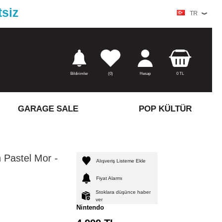
tsiz
TR
Bildirimler
(
0)
Hesap
0
TL
GARAGE SALE
POP KÜLTÜR
 Pastel Mor -
Alışveriş Listeme Ekle
Fiyat Alarmı
Stoklara düşünce haber
ver
Nintendo