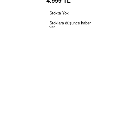
4.999
TL
Stokta Yok
Stoklara düşünce haber
ver