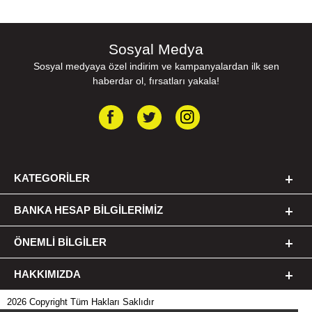
Sosyal Medya
Sosyal medyaya özel indirim ve kampanyalardan ilk sen
haberdar ol, fırsatları yakala!
MÜKEMMEL SENSÖR HASSASİYETİ
Gelişmiş PixArt PAW3104DB optik sensör ile 8000 DPI'a kadar
hassasiyet sunar. Ayrıca farklı kullanım senaryoları için
KATEGORILER
düzenlenmiş önayarlar ile 400 / 800 / 1600 / 2400 / 3200 / 4000
/ 6400 / 8000 DPI dosyaları arasında hızla geçiş yapabilirsiniz.
BANKA HESAP BILGILERIMIZ
ÖNEMLI BILGILER
HAKKIMIZDA
2026 Copyright Tüm Hakları Saklıdır