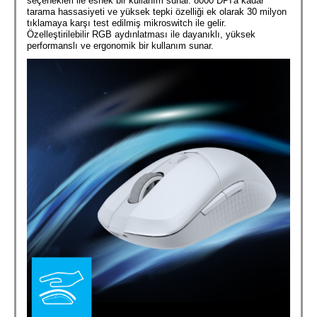
seçenekleri ile esnek bir kullanım sunar. 8000 DPI'a kadar
tarama hassasiyeti ve yüksek tepki özelliği ek olarak 30 milyon
tıklamaya karşı test edilmiş mikroswitch ile gelir.
Özelleştirilebilir RGB aydınlatması ile dayanıklı, yüksek
performanslı ve ergonomik bir kullanım sunar.