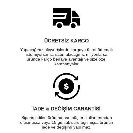
ELMAS DESENLİ YAN KAVRAMA
ÜCRETSIZ KARGO
ALANLARI
Yapacağınız alışverişlerde kargoya ücret ödemek
Kaymayan ürünlerle üretilen özel elmas desenli yan bölgeleri
istemiyorsanız, satın alacağınız milyonlarca
elinizde sağlam bir şekilde tutarak hassas hareketleri
üründe kargo bedava avantajı ve size özel
zorlanmadan yapmanıza yardımcı olur.
kampanyalar
İADE & DEĞİŞİM GARANTİSİ
Sipariş edilen ürün hatası müşteri kullanımından
oluşmuşsa veya 15 günlük süre aşılmışsa ürünün
iade ve değişimi yapılmaz.