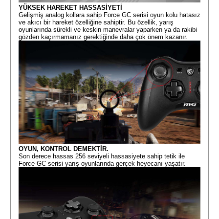
YÜKSEK HAREKET HASSASİYETİ
Gelişmiş analog kollara sahip Force GC serisi oyun kolu hatasız
ve akıcı bir hareket özelliğine sahiptir. Bu özellik, yarış
oyunlarında sürekli ve keskin manevralar yaparken ya da rakibi
gözden kaçırmamanız gerektiğinde daha çok önem kazanır.
OYUN, KONTROL DEMEKTİR.
Son derece hassas 256 seviyeli hassasiyete sahip tetik ile
Force GC serisi yarış oyunlarında gerçek heyecanı yaşatır.