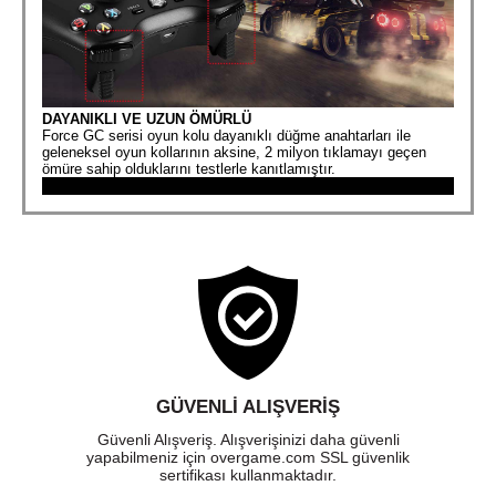
DAYANIKLI VE UZUN ÖMÜRLÜ
Force GC serisi oyun kolu dayanıklı düğme anahtarları ile
geleneksel oyun kollarının aksine, 2 milyon tıklamayı geçen
ömüre sahip olduklarını testlerle kanıtlamıştır.
DEĞİŞTİRİLEBİLİR D-PAD KAPAĞI
Force GC30 oyun kolları ile birlikte 2 adet manyetik özellikli D-
pad kapağı gelir. Böylece tercih ettiğiniz oyun tarzında daha
GÜVENLI ALIŞVERIŞ
rahat oynayabilirsiniz.
Güvenli Alışveriş. Alışverişinizi daha güvenli
yapabilmeniz için overgame.com SSL güvenlik
sertifikası kullanmaktadır.