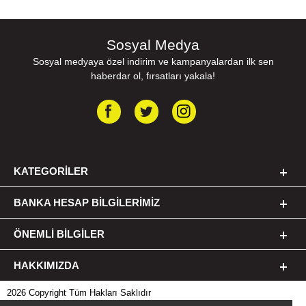
Sosyal Medya
Sosyal medyaya özel indirim ve kampanyalardan ilk sen
haberdar ol, fırsatları yakala!
OYUN DÜNYANIZA BAĞLANMAK İÇİN 2 FARKLI MOD
Force GC30 ile cihazlarınıza ister kablolu ister kablosuz
bağlanabilir, oyun sırasında deneyiminiz kesintiye uğramadan
bu modlar arasında geçiş yapabilirsiniz.
KATEGORILER
BANKA HESAP BILGILERIMIZ
ÖNEMLI BILGILER
HAKKIMIZDA
2026 Copyright Tüm Hakları Saklıdır