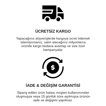
ÜCRETSIZ KARGO
ÇİFT VİBRASYON MOTORU
Yapacağınız alışverişlerde kargoya ücret ödemek
İki adet titreşim motoruna sahip GC30, oyun deneyiminizi
istemiyorsanız, satın alacağınız milyonlarca
geliştirmek ve oyunda algınıza bir boyut daha katmak için
üründe kargo bedava avantajı ve size özel
titreşimli geribildirim sunar.
kampanyalar
İADE & DEĞİŞİM GARANTİSİ
Sipariş edilen ürün hatası müşteri kullanımından
oluşmuşsa veya 15 günlük süre aşılmışsa ürünün
iade ve değişimi yapılmaz.