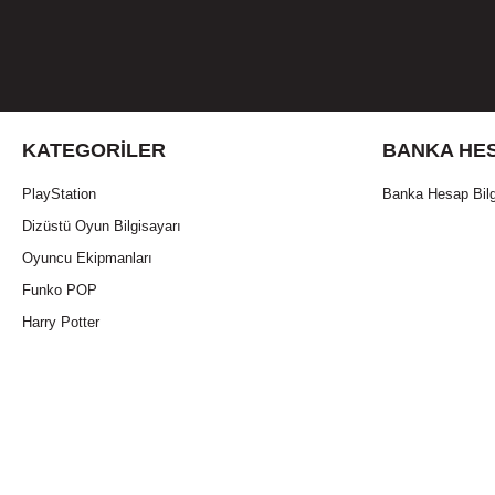
KATEGORILER
BANKA HES
PlayStation
Banka Hesap Bilg
Dizüstü Oyun Bilgisayarı
YILLARCA OYNAYIN
Oyuncu Ekipmanları
Funko POP
20 milyon üzerinden tıklamaya dayanıklı sağlam anah
Harry Potter