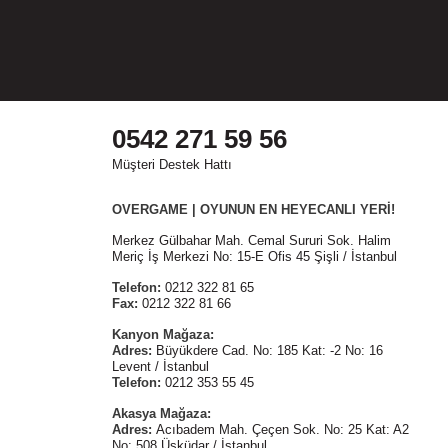
0542 271 59 56
Müşteri Destek Hattı
OVERGAME | OYUNUN EN HEYECANLI YERİ!
Merkez Gülbahar Mah. Cemal Sururi Sok. Halim
Meriç İş Merkezi No: 15-E Ofis 45 Şişli / İstanbul
r.
Telefon:
0212 322 81 65
Fax:
0212 322 81 66
Kanyon Mağaza:
Adres:
Büyükdere Cad. No: 185 Kat: -2 No: 16
Levent / İstanbul
Telefon:
0212 353 55 45
Akasya Mağaza:
Adres:
Acıbadem Mah. Çeçen Sok. No: 25 Kat: A2
No: 508 Üsküdar / İstanbul