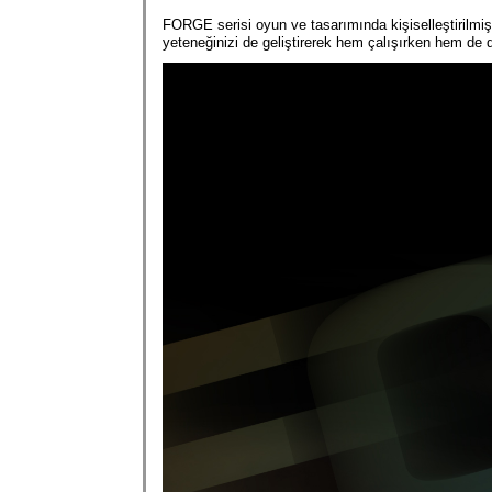
FORGE serisi oyun ve tasarımında kişiselleştirilmiş
yeteneğinizi de geliştirerek hem çalışırken hem de 