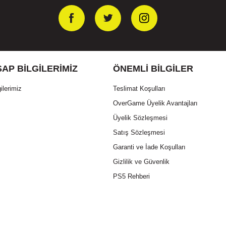
AP BILGILERIMIZ
ÖNEMLI BILGILER
ilerimiz
Teslimat Koşulları
OverGame Üyelik Avantajları
Üyelik Sözleşmesi
Satış Sözleşmesi
tarları ile saat boyu tıklamanıza destek verecek kararlı bir performans suna
Garanti ve İade Koşulları
Gizlilik ve Güvenlik
PS5 Rehberi