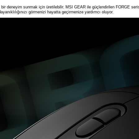
 bir deneyim sunmak için üretilebilir. MSI GEAR ile güçlendirilen FORGE seris
dayanıklılığınızı görmenizi hayatta geçirmenize yardımcı oluyor.