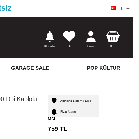
tsiz
TR
Bildirimler
(
0)
Hesap
0
TL
GARAGE SALE
POP KÜLTÜR
 Dpi Kablolu
Alışveriş Listeme Ekle
Fiyat Alarmı
MSI
759
TL