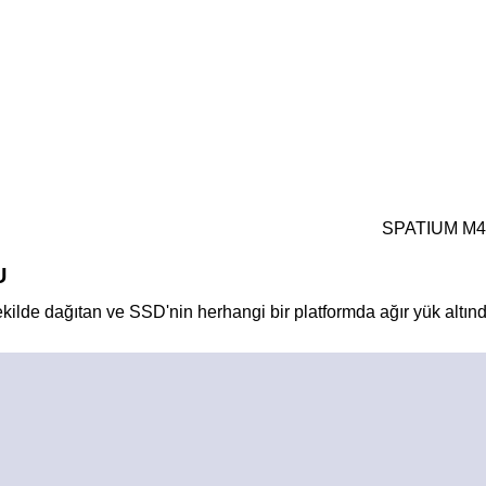
SPATIUM M480 P
U
 dağıtan ve SSD'nin herhangi bir platformda ağır yük altında