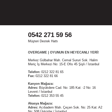
0542 271 59 56
Müşteri Destek Hattı
OVERGAME | OYUNUN EN HEYECANLI YERİ!
Merkez Gülbahar Mah. Cemal Sururi Sok. Halim
Meriç İş Merkezi No: 15-E Ofis 45 Şişli / İstanbul
Telefon:
0212 322 81 65
Fax:
0212 322 81 66
Kanyon Mağaza:
Adres:
Büyükdere Cad. No: 185 Kat: -2 No: 16
Levent / İstanbul
Telefon:
0212 353 55 45
Akasya Mağaza:
Adres:
Acıbadem Mah. Çeçen Sok. No: 25 Kat: A2
No: 508 Üsküdar / İstanbul