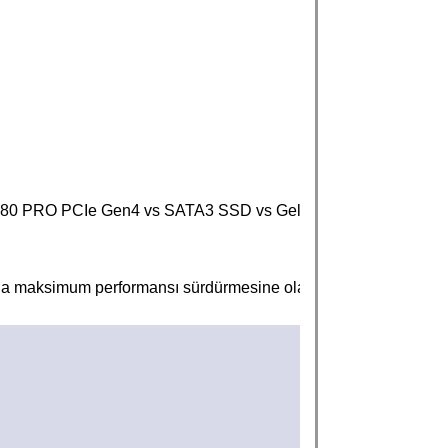
RO PCIe Gen4 vs SATA3 SSD vs Geleneksel HDD
 maksimum performansı sürdürmesine olanak tanıyan şık, çift k