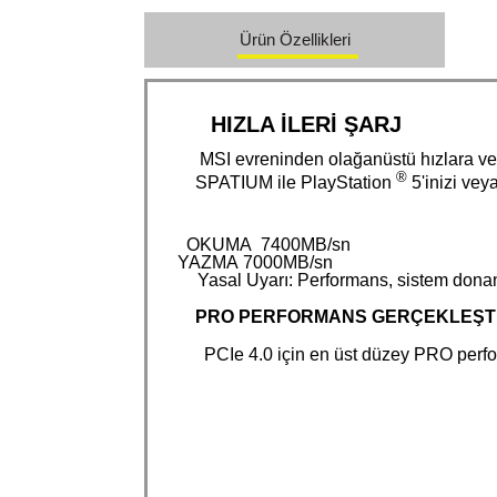
Ürün Özellikleri
HIZLA İLERİ ŞARJ
MSI evreninden olağanüstü hızlara v
®
SPATIUM ile PlayStation
5'inizi veya
OKUMA
7400
MB/sn
YAZMA
7000
MB/sn
Yasal Uyarı: Performans, sistem donanımı 
PRO PERFORMANS GERÇEKLEŞTİ
PCIe 4.0 için en üst düzey PRO performans