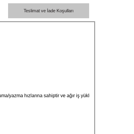
Teslimat ve İade Koşulları
ma hızlarına sahiptir ve ağır iş yükleri altında son derece d