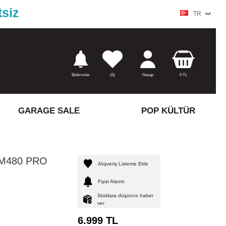
tsiz
TR
Bildirimler
(
0)
Hesap
0
TL
GARAGE SALE
POP KÜLTÜR
 M480 PRO
Alışveriş Listeme Ekle
Fiyat Alarmı
Stoklara düşünce haber
ver
6.999
TL