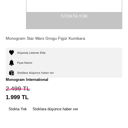
STOKTA YOK
Monogram Star Wars Grogu Figür Kumbara
Alışveriş Listeme Ekle
Fiyat Alarmı
Stoklara düşünce haber ver
Monogram International
2.499
TL
1.999
TL
Stokta Yok
Stoklara düşünce haber ver