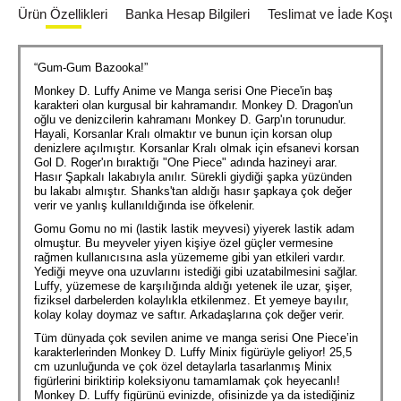
Ürün Özellikleri
Banka Hesap Bilgileri
Teslimat ve İade Koşull
“Gum-Gum Bazooka!”
Monkey D. Luffy Anime ve Manga serisi One Piece'in baş
karakteri olan kurgusal bir kahramandır. Monkey D. Dragon'un
oğlu ve denizcilerin kahramanı Monkey D. Garp'ın torunudur.
Hayali, Korsanlar Kralı olmaktır ve bunun için korsan olup
denizlere açılmıştır. Korsanlar Kralı olmak için efsanevi korsan
Gol D. Roger'ın bıraktığı "One Piece" adında hazineyi arar.
Hasır Şapkalı lakabıyla anılır. Sürekli giydiği şapka yüzünden
bu lakabı almıştır. Shanks'tan aldığı hasır şapkaya çok değer
verir ve yanlış kullanıldığında ise öfkelenir.
Gomu Gomu no mi (lastik lastik meyvesi) yiyerek lastik adam
olmuştur. Bu meyveler yiyen kişiye özel güçler vermesine
rağmen kullanıcısına asla yüzememe gibi yan etkileri vardır.
Yediği meyve ona uzuvlarını istediği gibi uzatabilmesini sağlar.
Luffy, yüzemese de karşılığında aldığı yetenek ile uzar, şişer,
fiziksel darbelerden kolaylıkla etkilenmez. Et yemeye bayılır,
kolay kolay doymaz ve saftır. Arkadaşlarına çok değer verir.
Tüm dünyada çok sevilen anime ve manga serisi One Piece’in
karakterlerinden Monkey D. Luffy Minix figürüyle geliyor! 25,5
cm uzunluğunda ve çok özel detaylarla tasarlanmış Minix
figürlerini biriktirip koleksiyonu tamamlamak çok heyecanlı!
Monkey D. Luffy figürünü evinizde, ofisinizde ya da istediğiniz