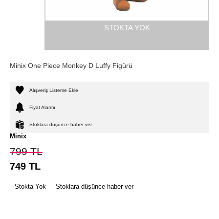
STOKTA YOK
Minix One Piece Monkey D Luffy Figürü
Alışveriş Listeme Ekle
Fiyat Alarmı
Stoklara düşünce haber ver
Minix
799
TL
749
TL
Stokta Yok
Stoklara düşünce haber ver