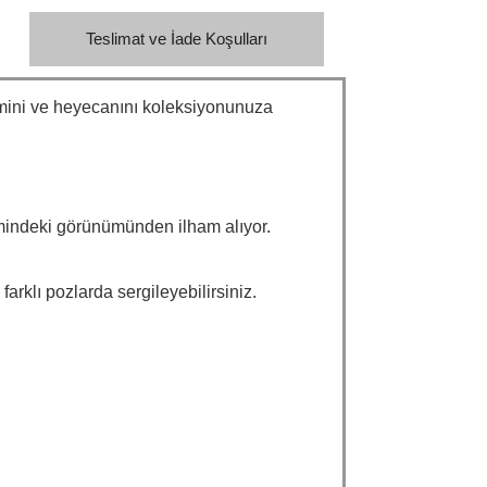
Teslimat ve İade Koşulları
emini ve heyecanını koleksiyonunuza
mindeki görünümünden ilham alıyor.
rklı pozlarda sergileyebilirsiniz.