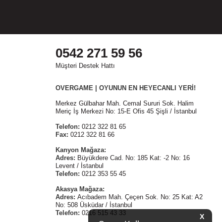
0542 271 59 56
Müşteri Destek Hattı
OVERGAME | OYUNUN EN HEYECANLI YERİ!
Merkez Gülbahar Mah. Cemal Sururi Sok. Halim
Meriç İş Merkezi No: 15-E Ofis 45 Şişli / İstanbul
Telefon:
0212 322 81 65
Fax:
0212 322 81 66
Kanyon Mağaza:
Adres:
Büyükdere Cad. No: 185 Kat: -2 No: 16
Levent / İstanbul
Telefon:
0212 353 55 45
Akasya Mağaza:
Adres:
Acıbadem Mah. Çeçen Sok. No: 25 Kat: A2
No: 508 Üsküdar / İstanbul
Telefon:
0216 515 43 33
X