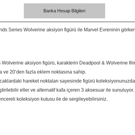
Banka Hesap Bilgileri
nds Series Wolverine aksiyon figürü ile Marvel Evreninin görk
Wolverine aksiyon figürü, karakterin Deadpool & Wolverine fil
lara ve 20’den fazla eklem noktasına sahip.
klardaki hareket noktaları sayesinde figürü koleksiyonunuzda fa
irilebilir eller ve alternatif kafa içeren 3 aksesuar ile sunuluyor.
ncereli koleksiyon kutusu ile de sergileyebilirsiniz.