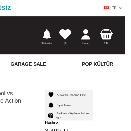
tsiz
TR
Bildirimler
(
0)
Hesap
0
TL
GARAGE SALE
POP KÜLTÜR
ol vs
Alışveriş Listeme Ekle
e Action
Fiyat Alarmı
Stoklara düşünce haber
ver
Hasbro
3.499
TL