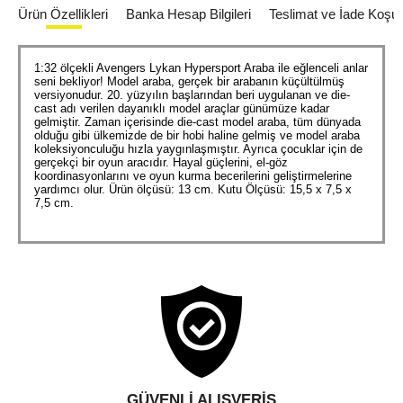
Ürün Özellikleri
Banka Hesap Bilgileri
Teslimat ve İade Koşull
1:32 ölçekli Avengers Lykan Hypersport Araba ile eğlenceli anlar
seni bekliyor! Model araba, gerçek bir arabanın küçültülmüş
versiyonudur. 20. yüzyılın başlarından beri uygulanan ve die-
cast adı verilen dayanıklı model araçlar günümüze kadar
gelmiştir. Zaman içerisinde die-cast model araba, tüm dünyada
olduğu gibi ülkemizde de bir hobi haline gelmiş ve model araba
koleksiyonculuğu hızla yaygınlaşmıştır. Ayrıca çocuklar için de
gerçekçi bir oyun aracıdır. Hayal güçlerini, el-göz
koordinasyonlarını ve oyun kurma becerilerini geliştirmelerine
yardımcı olur. Ürün ölçüsü: 13 cm. Kutu Ölçüsü: 15,5 x 7,5 x
7,5 cm.
GÜVENLI ALIŞVERIŞ