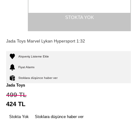
STOKTA YOK
Jada Toys Marvel Lykan Hypersport 1:32
Alışveriş Listeme Ekle
Fiyat Alarmı
Stoklara düşünce haber ver
Jada Toys
499
TL
424
TL
Stokta Yok
Stoklara düşünce haber ver