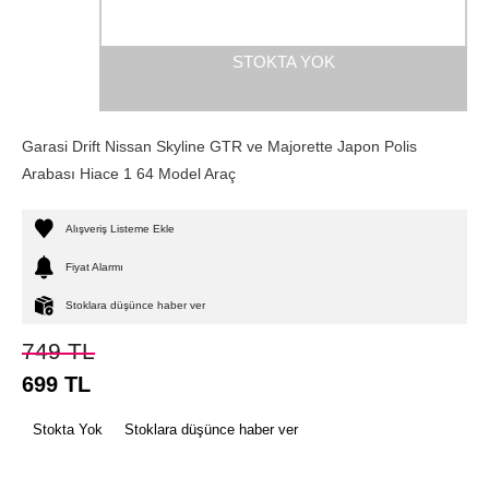
STOKTA YOK
Garasi Drift Nissan Skyline GTR ve Majorette Japon Polis
Arabası Hiace 1 64 Model Araç
Alışveriş Listeme Ekle
Fiyat Alarmı
Stoklara düşünce haber ver
749
TL
699
TL
Stokta Yok
Stoklara düşünce haber ver