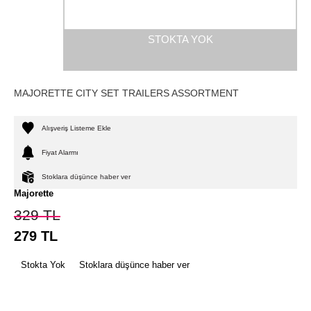
STOKTA YOK
MAJORETTE CITY SET TRAILERS ASSORTMENT
Alışveriş Listeme Ekle
Fiyat Alarmı
Stoklara düşünce haber ver
Majorette
329
TL
279
TL
Stokta Yok
Stoklara düşünce haber ver