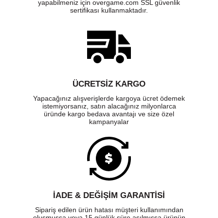
yapabilmeniz için overgame.com SSL güvenlik
sertifikası kullanmaktadır.
ÜCRETSIZ KARGO
Yapacağınız alışverişlerde kargoya ücret ödemek
istemiyorsanız, satın alacağınız milyonlarca
üründe kargo bedava avantajı ve size özel
kampanyalar
İADE & DEĞİŞİM GARANTİSİ
Sipariş edilen ürün hatası müşteri kullanımından
oluşmuşsa veya 15 günlük süre aşılmışsa ürünün