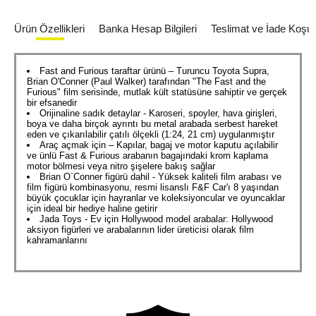
Ürün Özellikleri
Banka Hesap Bilgileri
Teslimat ve İade Koşull
Fast and Furious taraftar ürünü – Turuncu Toyota Supra,
Brian O'Conner (Paul Walker) tarafından "The Fast and the
Furious" film serisinde, mutlak kült statüsüne sahiptir ve gerçek
bir efsanedir
Orijinaline sadık detaylar - Karoseri, spoyler, hava girişleri,
boya ve daha birçok ayrıntı bu metal arabada serbest hareket
eden ve çıkarılabilir çatılı ölçekli (1:24, 21 cm) uygulanmıştır
Araç açmak için – Kapılar, bagaj ve motor kaputu açılabilir
ve ünlü Fast & Furious arabanın bagajındaki krom kaplama
motor bölmesi veya nitro şişelere bakış sağlar
Brian O`Conner figürü dahil - Yüksek kaliteli film arabası ve
film figürü kombinasyonu, resmi lisanslı F&F Car'ı 8 yaşından
büyük çocuklar için hayranlar ve koleksiyoncular ve oyuncaklar
için ideal bir hediye haline getirir
Jada Toys - Ev için Hollywood model arabalar: Hollywood
aksiyon figürleri ve arabalarının lider üreticisi olarak film
kahramanlarını