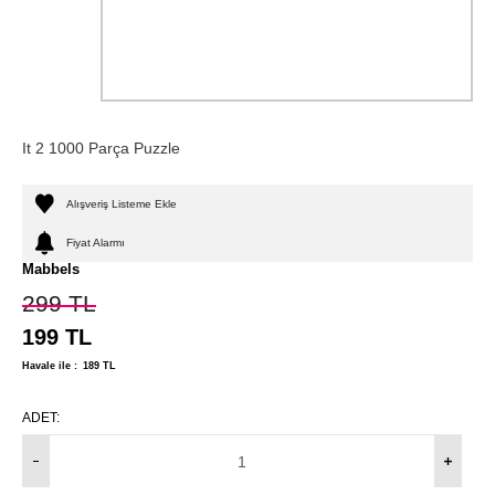
It 2 1000 Parça Puzzle
Alışveriş Listeme Ekle
Fiyat Alarmı
Mabbels
299
TL
199
TL
Havale ile :
189
TL
ADET: