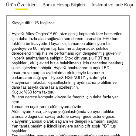
Ürün Özellikleri
Banka Hesap Bilgileri
Teslimat ve İade Koşull
Klavye dili : US İngilizce
HyperX Alloy Origins™ 60, size geniş kapsamlı fare hareketleri
için daha fazla alan sağlayan son derece taşınabilir %60 form
faktörlü bir klavyedir. Dayanıklı, tamamen alüminyum bir
gövdeye ve 80 milyon tuş basımına dayanacak şekilde
derecelendirilmiş hız ve performans için dengelenmiş güvenilir
HyperX anahtarlarına sahiptir. Stok çift vuruşlu PBT tuş
başlıkları, ek işlevleri hızla bulabilmeniz için üzerlerine basılmış
ikincil işlevlere sahiptir. HyperX anahtarlarının açık LED
tasarımı ve çarpıcı aydınlatma efektleriyle tarzınızın
parlamasını sağlayın. HyperX NGENUITY yazılımıyla
klavyenizi makrolar, kişiselleştirilmiş aydınlatma profilleri ve
daha fazlasıyla daha fazla özelleştirin.
Küçük %60 form faktörü
Bu son derece kompakt klavye ile fareniz için daha fazla yer
açın.
Tamamen uçak sınıfı alüminyum gövde
Alüminyum kasa, aksiyon yoğunlaştığında ve oyun tehlike
altında olduğunda; savaş üstüne savaş, gece üstüne gece,
klavyenin yapısal olarak sağlam ve dengeli kalmasını sağlar.
Yan tarafa basılmış ikincil işlevlere sahip çift atışlı PBT tuş
başlıkları
Tuş başlıkları aşınmaya, sürtünmeye ve çözücülere dayanıklı