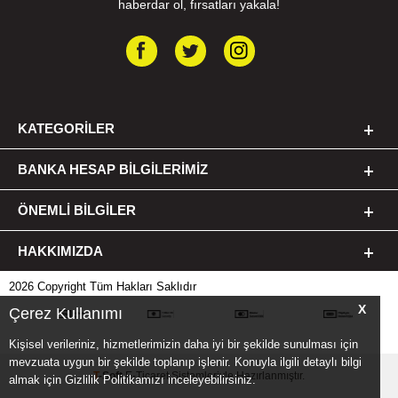
haberdar ol, fırsatları yakala!
KATEGORILER
BANKA HESAP BILGILERIMIZ
ÖNEMLI BILGILER
HAKKIMIZDA
2026 Copyright Tüm Hakları Saklıdır
X
Çerez Kullanımı
Kişisel verileriniz, hizmetlerimizin daha iyi bir şekilde sunulması için
mevzuata uygun bir şekilde toplanıp işlenir. Konuyla ilgili detaylı bilgi
T
-Soft
E-Ticaret
Sistemleriyle Hazırlanmıştır.
almak için Gizlilik Politikamızı inceleyebilirsiniz.