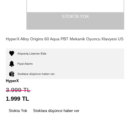
STOKTA YOK
HyperX Alloy Origins 60 Aqua PBT Mekanik Oyuncu Klavyesi US
Alışveriş Listeme Ekle
Fiyat Alarmı
Stoklara düşünce haber ver
HyperX
3.999
TL
1.999
TL
Stokta Yok
Stoklara düşünce haber ver