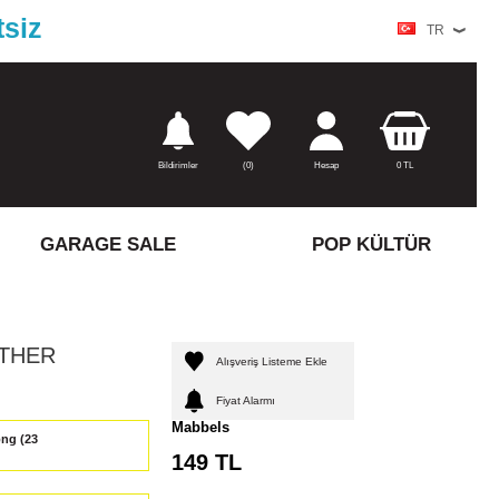
tsiz
TR
Bildirimler
(
0)
Hesap
0
TL
GARAGE SALE
POP KÜLTÜR
THER
Alışveriş Listeme Ekle
Fiyat Alarmı
Mabbels
149
TL