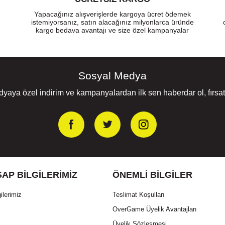
Yapacağınız alışverişlerde kargoya ücret ödemek
istemiyorsanız, satın alacağınız milyonlarca üründe
kargo bedava avantajı ve size özel kampanyalar
Sosyal Medya
yaya özel indirim ve kampanyalardan ilk sen haberdar ol, fırsatl
AP BILGILERIMIZ
ÖNEMLI BILGILER
ilerimiz
Teslimat Koşulları
OverGame Üyelik Avantajları
Üyelik Sözleşmesi