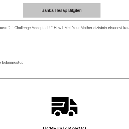
Banka Hesap Bilgileri
mısın? ‘’ Challenge Accepted ! ‘’ How I Met Your Mother dizisinin efsanevi kar
e bölünmüştür.
ÜCRETSIZ KARGO