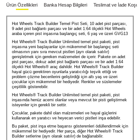
Ürün Özellikleri
Banka Hesap Bilgileri
Teslimat ve İade Koşull
Hot Wheels Track Builder Temel Pist Seti, 10 adet pist parçası,
9 adet pist bağlantı parçası ve bir adet 1:64 ölçekli Hot Wheels
araba içeren pist inşasına başlangıç seti, 6 yaş ve üzeri GVG13
Hot Wheels® Track Builder Unlimited temel pist paketi, pist
inşasına yeni başlayanlar için mükemmel bir başlangıç seti
olmasının yanı sıra mevcut pistleri (ayrı olarak satılır)
genişletmek için gereken malzemeleri de içerir. Pakete on adet
pist parçası, dokuz adet pist bağlantı parçası ve bir adet 1:64
ölçekli Hot Wheels® araç dahildir. Hot Wheels® Track Builder
hayal gücü gerektiren oyunlarla yaratıcılığı teşvik ettiği ve
problem çözme becerilerini geliştirdiği için altı yaş ve üzeri
çocuklar için mükemmel bir hediyedir. Renkler ve süslemeler
çeşitlilik gösterebilir.
Hot Wheels® Track Builder Unlimited temel pist paketi, pist
inşasında henüz acemi olanlar veya mevcut bir pisti geliştirmek
isteyenler için gerekli bir settir.
Çocuklar, pakete dahil olan malzemeleri ve hayal güçlerini
kullanarak en yaratıcı ve heyecan verici pistleri inşa edebilir.
Bu paket, pist inşa etme başarısı gösterenleri ödüllendirmek için
mükemmel bir hediyedir. Her parça, diğer Hot Wheels® Track
Builder setlerine (ayrı olarak satılır) de bağlanabilir.