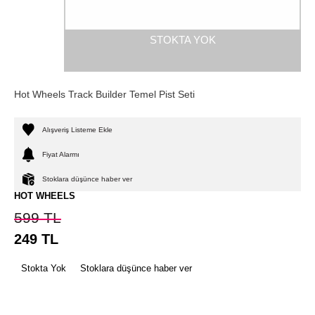
STOKTA YOK
Hot Wheels Track Builder Temel Pist Seti
Alışveriş Listeme Ekle
Fiyat Alarmı
Stoklara düşünce haber ver
HOT WHEELS
599
TL
249
TL
Stokta Yok
Stoklara düşünce haber ver