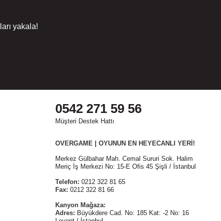
arı yakala!
0542 271 59 56
Müşteri Destek Hattı
OVERGAME | OYUNUN EN HEYECANLI YERİ!
Merkez Gülbahar Mah. Cemal Sururi Sok. Halim
Meriç İş Merkezi No: 15-E Ofis 45 Şişli / İstanbul
Telefon:
0212 322 81 65
Fax:
0212 322 81 66
Kanyon Mağaza:
Adres:
Büyükdere Cad. No: 185 Kat: -2 No: 16
Levent / İstanbul