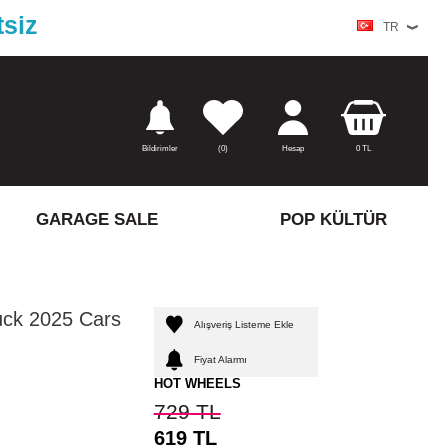
tsiz
TR
Bildirimler
(
0)
Hesap
0
TL
GARAGE SALE
POP KÜLTÜR
uck 2025 Cars
Alışveriş Listeme Ekle
Fiyat Alarmı
HOT WHEELS
729
TL
619
TL