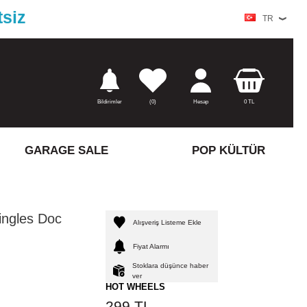
tsiz
TR
Bildirimler
(
0)
Hesap
0
TL
GARAGE SALE
POP KÜLTÜR
ingles Doc
Alışveriş Listeme Ekle
Fiyat Alarmı
Stoklara düşünce haber
ver
HOT WHEELS
299
TL