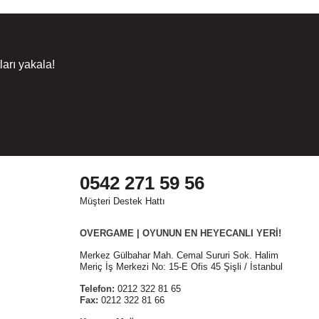
arı yakala!
0542 271 59 56
Müşteri Destek Hattı
OVERGAME | OYUNUN EN HEYECANLI YERİ!
Merkez Gülbahar Mah. Cemal Sururi Sok. Halim
Meriç İş Merkezi No: 15-E Ofis 45 Şişli / İstanbul
Telefon:
0212 322 81 65
Fax:
0212 322 81 66