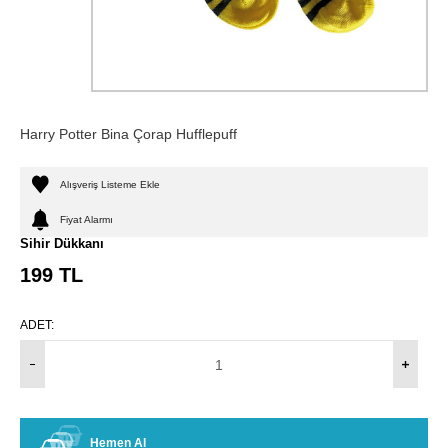
Harry Potter Bina Çorap Hufflepuff
Alışveriş Listeme Ekle
Fiyat Alarmı
Sihir Dükkanı
199
TL
ADET:
Hemen Al