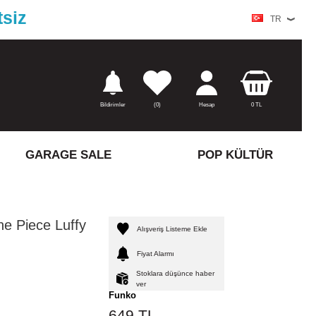
tsiz
TR
Bildirimler
(
0)
Hesap
0
TL
GARAGE SALE
POP KÜLTÜR
ne Piece Luffy
Alışveriş Listeme Ekle
Fiyat Alarmı
Stoklara düşünce haber
ver
Funko
649
TL