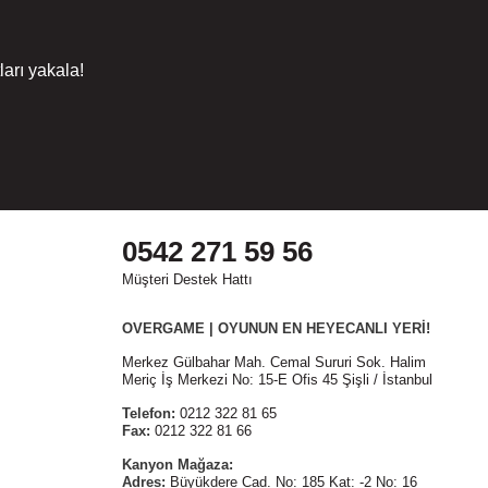
arı yakala!
0542 271 59 56
Müşteri Destek Hattı
OVERGAME | OYUNUN EN HEYECANLI YERİ!
Merkez Gülbahar Mah. Cemal Sururi Sok. Halim
Meriç İş Merkezi No: 15-E Ofis 45 Şişli / İstanbul
Telefon:
0212 322 81 65
Fax:
0212 322 81 66
Kanyon Mağaza:
Adres:
Büyükdere Cad. No: 185 Kat: -2 No: 16