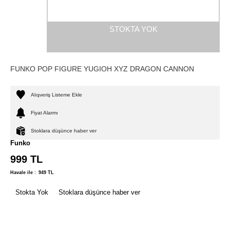
STOKTA YOK
FUNKO POP FIGURE YUGIOH XYZ DRAGON CANNON
Alışveriş Listeme Ekle
Fiyat Alarmı
Stoklara düşünce haber ver
Funko
999
TL
Havale ile :
949
TL
Stokta Yok
Stoklara düşünce haber ver