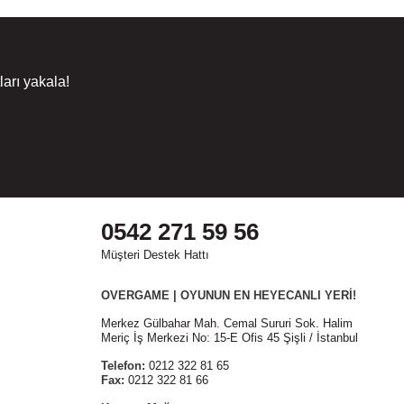
arı yakala!
0542 271 59 56
Müşteri Destek Hattı
OVERGAME | OYUNUN EN HEYECANLI YERİ!
Merkez Gülbahar Mah. Cemal Sururi Sok. Halim
Meriç İş Merkezi No: 15-E Ofis 45 Şişli / İstanbul
Telefon:
0212 322 81 65
Fax:
0212 322 81 66