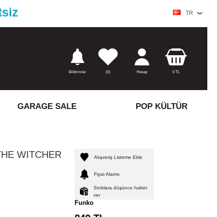
tsiz
TR
Bildirimler
(
0)
Hesap
0
TL
GARAGE SALE
POP KÜLTÜR
THE WITCHER
Alışveriş Listeme Ekle
Fiyat Alarmı
Stoklara düşünce haber
ver
Funko