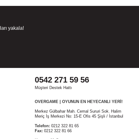
arı yakala!
0542 271 59 56
Müşteri Destek Hattı
OVERGAME | OYUNUN EN HEYECANLI YERİ!
Merkez Gülbahar Mah. Cemal Sururi Sok. Halim
Meriç İş Merkezi No: 15-E Ofis 45 Şişli / İstanbul
Telefon:
0212 322 81 65
Fax:
0212 322 81 66