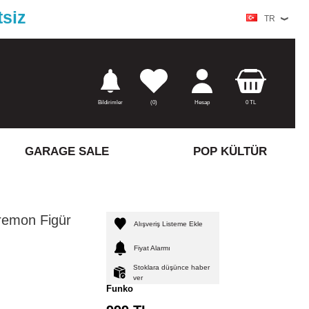
tsiz
TR
Bildirimler
(
0)
Hesap
0
TL
GARAGE SALE
POP KÜLTÜR
remon Figür
Alışveriş Listeme Ekle
Fiyat Alarmı
Stoklara düşünce haber
ver
Funko