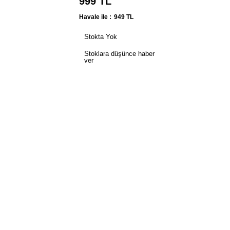
999
TL
Havale ile :
949
TL
Stokta Yok
Stoklara düşünce haber
ver