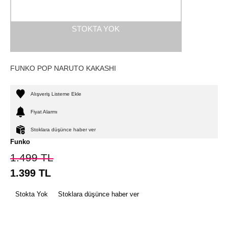
STOKTA YOK
FUNKO POP NARUTO KAKASHI
Alışveriş Listeme Ekle
Fiyat Alarmı
Stoklara düşünce haber ver
Funko
1.499
TL
1.399
TL
Stokta Yok
Stoklara düşünce haber ver