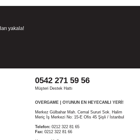
arı yakala!
0542 271 59 56
Müşteri Destek Hattı
OVERGAME | OYUNUN EN HEYECANLI YERİ!
Merkez Gülbahar Mah. Cemal Sururi Sok. Halim
Meriç İş Merkezi No: 15-E Ofis 45 Şişli / İstanbul
Telefon:
0212 322 81 65
Fax:
0212 322 81 66