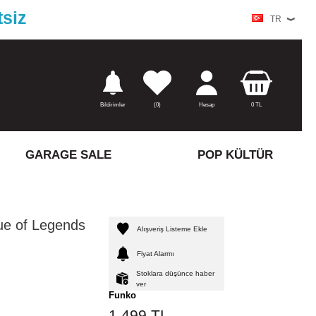
tsiz
TR
Bildirimler
(
0)
Hesap
0
TL
GARAGE SALE
POP KÜLTÜR
ue of Legends
Alışveriş Listeme Ekle
Fiyat Alarmı
Stoklara düşünce haber
ver
Funko
1.499
TL