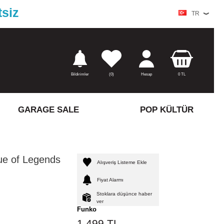
tsiz
TR
Bildirimler
(
0)
Hesap
0
TL
GARAGE SALE
POP KÜLTÜR
ue of Legends
Alışveriş Listeme Ekle
Fiyat Alarmı
Stoklara düşünce haber
ver
Funko
1.499
TL