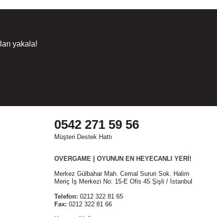
arı yakala!
0542 271 59 56
Müşteri Destek Hattı
OVERGAME | OYUNUN EN HEYECANLI YERİ!
Merkez Gülbahar Mah. Cemal Sururi Sok. Halim
Meriç İş Merkezi No: 15-E Ofis 45 Şişli / İstanbul
Telefon:
0212 322 81 65
Fax:
0212 322 81 66