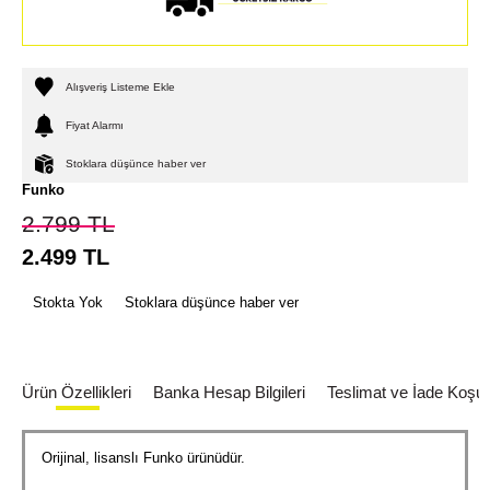
Alışveriş Listeme Ekle
Fiyat Alarmı
Stoklara düşünce haber ver
Funko
2.799
TL
2.499
TL
Stokta Yok
Stoklara düşünce haber ver
Ürün Özellikleri
Banka Hesap Bilgileri
Teslimat ve İade Koşull
Orijinal, lisanslı Funko ürünüdür.