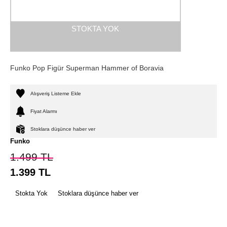
STOKTA YOK
Funko Pop Figür Superman Hammer of Boravia
Alışveriş Listeme Ekle
Fiyat Alarmı
Stoklara düşünce haber ver
Funko
1.499
TL
1.399
TL
Stokta Yok
Stoklara düşünce haber ver