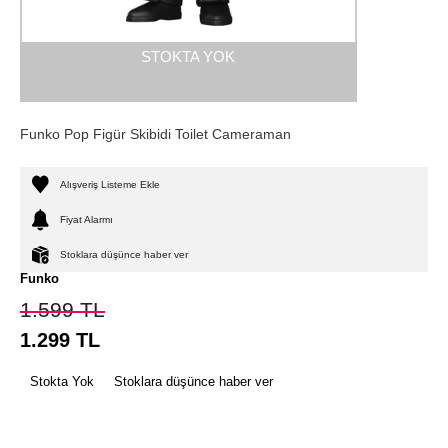
STOKTA YOK
Funko Pop Figür Skibidi Toilet Cameraman
Alışveriş Listeme Ekle
Fiyat Alarmı
Stoklara düşünce haber ver
Funko
1.599
TL
1.299
TL
Stokta Yok
Stoklara düşünce haber ver