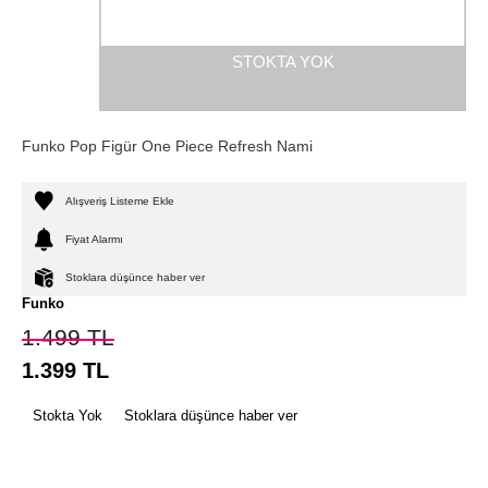
STOKTA YOK
Funko Pop Figür One Piece Refresh Nami
Alışveriş Listeme Ekle
Fiyat Alarmı
Stoklara düşünce haber ver
Funko
1.499
TL
1.399
TL
Stokta Yok
Stoklara düşünce haber ver