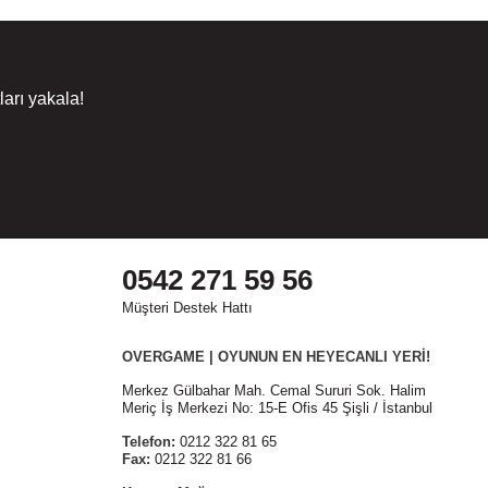
arı yakala!
0542 271 59 56
Müşteri Destek Hattı
OVERGAME | OYUNUN EN HEYECANLI YERİ!
Merkez Gülbahar Mah. Cemal Sururi Sok. Halim
Meriç İş Merkezi No: 15-E Ofis 45 Şişli / İstanbul
Telefon:
0212 322 81 65
Fax:
0212 322 81 66