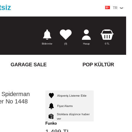
tsiz
TR
Bildirimler
(
0)
Hesap
0
TL
GARAGE SALE
POP KÜLTÜR
l Spiderman
Alışveriş Listeme Ekle
der No 1448
Fiyat Alarmı
Stoklara düşünce haber
ver
Funko
1.499
TL