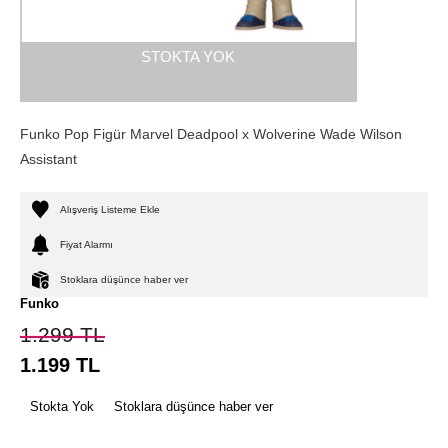
STOKTA YOK
Funko Pop Figür Marvel Deadpool x Wolverine Wade Wilson
Assistant
Alışveriş Listeme Ekle
Fiyat Alarmı
Stoklara düşünce haber ver
Funko
1.299
TL
1.199
TL
Stokta Yok
Stoklara düşünce haber ver