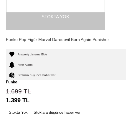
STOKTA YOK
Funko Pop Figür Marvel Daredevil Born Again Punisher
Alışveriş Listeme Ekle
Fiyat Alarmı
Stoklara düşünce haber ver
Funko
1.699
TL
1.399
TL
Stokta Yok
Stoklara düşünce haber ver