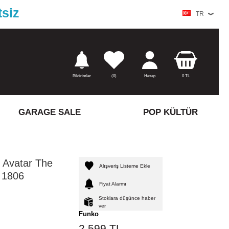
tsiz
TR
Bildirimler
(
0)
Hesap
0
TL
GARAGE SALE
POP KÜLTÜR
 Avatar The
Alışveriş Listeme Ekle
 1806
Fiyat Alarmı
Stoklara düşünce haber
ver
Funko
2.599
TL