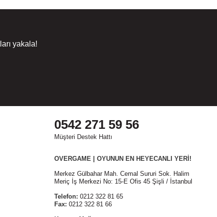
arı yakala!
0542 271 59 56
Müşteri Destek Hattı
OVERGAME | OYUNUN EN HEYECANLI YERİ!
Merkez Gülbahar Mah. Cemal Sururi Sok. Halim
Meriç İş Merkezi No: 15-E Ofis 45 Şişli / İstanbul
Telefon:
0212 322 81 65
Fax:
0212 322 81 66