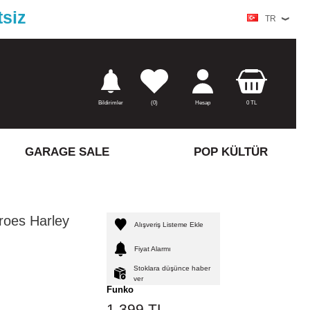
tsiz
TR
Bildirimler
(
0)
Hesap
0
TL
GARAGE SALE
POP KÜLTÜR
roes Harley
Alışveriş Listeme Ekle
Fiyat Alarmı
Stoklara düşünce haber
ver
Funko
1.399
TL