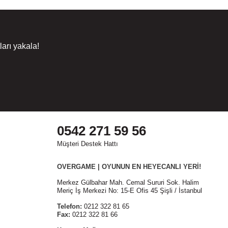
arı yakala!
0542 271 59 56
Müşteri Destek Hattı
OVERGAME | OYUNUN EN HEYECANLI YERİ!
Merkez Gülbahar Mah. Cemal Sururi Sok. Halim
Meriç İş Merkezi No: 15-E Ofis 45 Şişli / İstanbul
Telefon:
0212 322 81 65
Fax:
0212 322 81 66