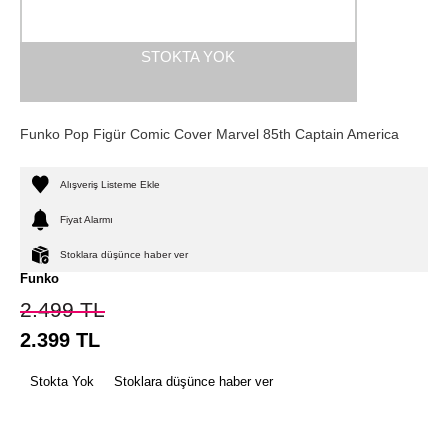
STOKTA YOK
Funko Pop Figür Comic Cover Marvel 85th Captain America
Alışveriş Listeme Ekle
Fiyat Alarmı
Stoklara düşünce haber ver
Funko
2.499
TL
2.399
TL
Stokta Yok
Stoklara düşünce haber ver