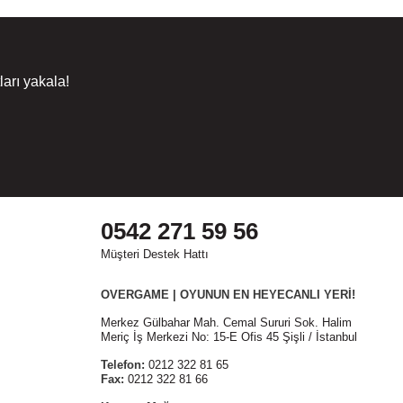
arı yakala!
0542 271 59 56
Müşteri Destek Hattı
OVERGAME | OYUNUN EN HEYECANLI YERİ!
Merkez Gülbahar Mah. Cemal Sururi Sok. Halim
Meriç İş Merkezi No: 15-E Ofis 45 Şişli / İstanbul
Telefon:
0212 322 81 65
Fax:
0212 322 81 66