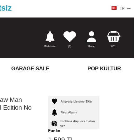
tsiz
TR
Bildirimler
(
0)
Hesap
0
TL
GARAGE SALE
POP KÜLTÜR
saw Man
Alışveriş Listeme Ekle
l Edition No
Fiyat Alarmı
Stoklara düşünce haber
ver
Funko
1.599
TL