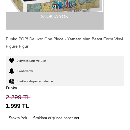
STOKTA YOK
Funko POP! Deluxe: One Piece - Yamato Man Beast Form Vinyl
Figure Figür
Alışveriş Listeme Ekle
Fiyat Alarmı
Stoklara düşünce haber ver
Funko
2.299
TL
1.999
TL
Stokta Yok
Stoklara düşünce haber ver