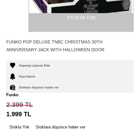
STOKTA YOK
FUNKO POP DELUXE TNBC CHRISTMAS 30TH
ANNIVERSARY JACK WITH HALLOWEEN DOOR
Alışveriş Listeme Ekle
Fiyat Alarmı
Stoklara düşünce haber ver
Funko
2.399
TL
1.999
TL
Stokta Yok
Stoklara düşünce haber ver