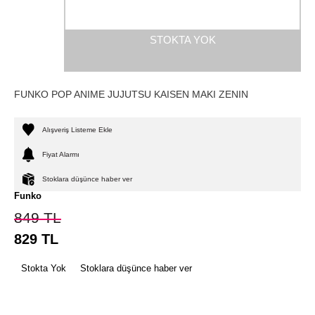
STOKTA YOK
FUNKO POP ANIME JUJUTSU KAISEN MAKI ZENIN
Alışveriş Listeme Ekle
Fiyat Alarmı
Stoklara düşünce haber ver
Funko
849
TL
829
TL
Stokta Yok
Stoklara düşünce haber ver