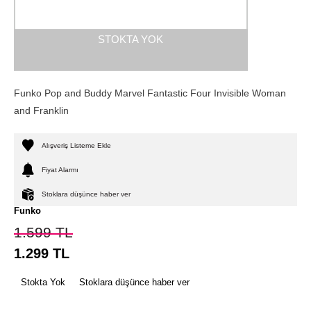
STOKTA YOK
Funko Pop and Buddy Marvel Fantastic Four Invisible Woman
and Franklin
Alışveriş Listeme Ekle
Fiyat Alarmı
Stoklara düşünce haber ver
Funko
1.599
TL
1.299
TL
Stokta Yok
Stoklara düşünce haber ver