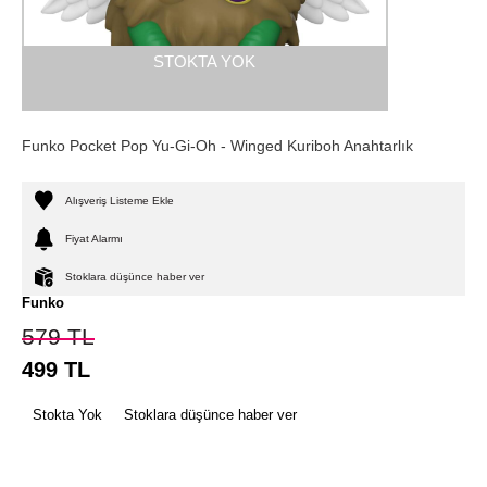
STOKTA YOK
Funko Pocket Pop Yu-Gi-Oh - Winged Kuriboh Anahtarlık
Alışveriş Listeme Ekle
Fiyat Alarmı
Stoklara düşünce haber ver
Funko
579
TL
499
TL
Stokta Yok
Stoklara düşünce haber ver