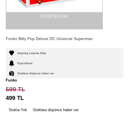
STOKTA YOK
Funko Bitty Pop Deluxe DC Universe Superman
Alışveriş Listeme Ekle
Fiyat Alarmı
Stoklara düşünce haber ver
Funko
599
TL
499
TL
Stokta Yok
Stoklara düşünce haber ver