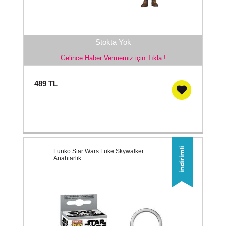
Stokta Yok
Gelince Haber Vermemiz için Tıkla !
489
TL
Funko Star Wars Luke Skywalker
Anahtarlık