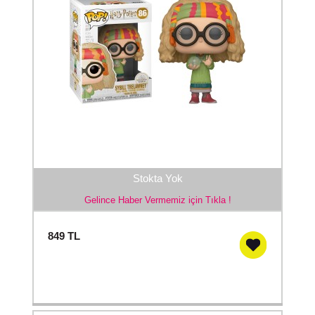
Stokta Yok
Gelince Haber Vermemiz için Tıkla !
849
TL