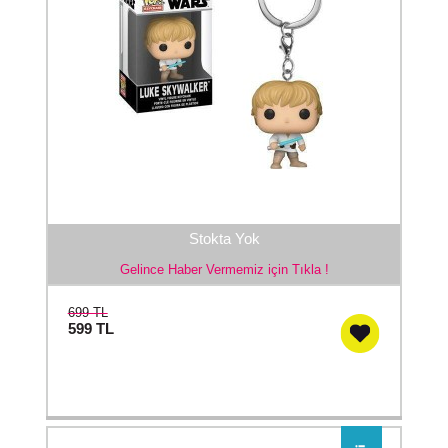
Stokta Yok
Gelince Haber Vermemiz için Tıkla !
699 TL
599
TL